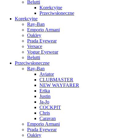
Belutti
Korekcyjne
Przeciwsłoneczne
Korekcyjne
Ray-Ban
Emporio Armani
Oakley
Prada Eyewear
Versace
Vogue Eyewear
Belutti
Przeciwsłoneczne
Ray-Ban
Aviator
CLUBMASTER
NEW WAYFARER
Erika
Justin
Ja-Jo
COCKPIT
Chris
Caravan
Emporio Armani
Prada Eyewear
Oakley