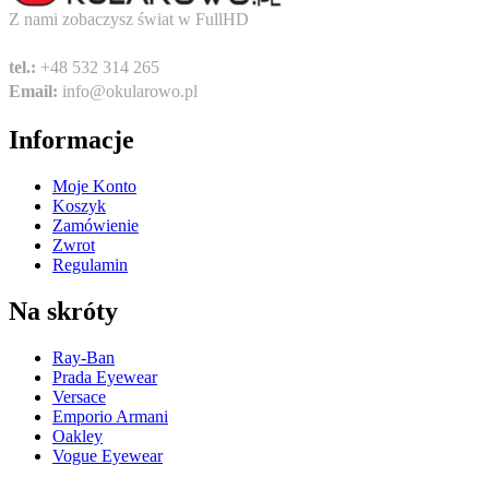
Z nami zobaczysz świat w FullHD
tel.:
+48 532 314 265
Email:
info@okularowo.pl
Informacje
Moje Konto
Koszyk
Zamówienie
Zwrot
Regulamin
Na skróty
Ray-Ban
Prada Eyewear
Versace
Emporio Armani
Oakley
Vogue Eyewear