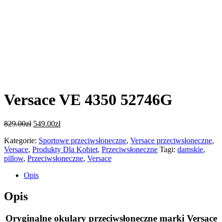
Versace VE 4350 52746G
829.00
zł
549.00
zł
Kategorie:
Sportowe przeciwsłoneczne
,
Versace przeciwsłoneczne
,
Versace
,
Produkty Dla Kobiet
,
Przeciwsłoneczne
Tagi:
damskie
,
pillow
,
Przeciwsłoneczne
,
Versace
Opis
Opis
Oryginalne okulary przeciwsłoneczne marki Versace