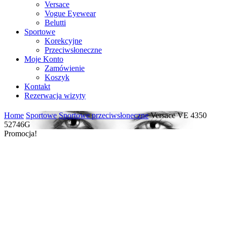
Versace
Vogue Eyewear
Belutti
Sportowe
Korekcyjne
Przeciwsłoneczne
Moje Konto
Zamówienie
Koszyk
Kontakt
Rezerwacja wizyty
Home
Sportowe
Sportowe przeciwsłoneczne
Versace VE 4350
52746G
Promocja!