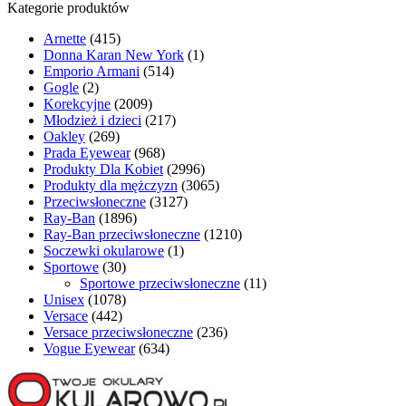
Kategorie produktów
Arnette
(415)
Donna Karan New York
(1)
Emporio Armani
(514)
Gogle
(2)
Korekcyjne
(2009)
Młodzież i dzieci
(217)
Oakley
(269)
Prada Eyewear
(968)
Produkty Dla Kobiet
(2996)
Produkty dla mężczyzn
(3065)
Przeciwsłoneczne
(3127)
Ray-Ban
(1896)
Ray-Ban przeciwsłoneczne
(1210)
Soczewki okularowe
(1)
Sportowe
(30)
Sportowe przeciwsłoneczne
(11)
Unisex
(1078)
Versace
(442)
Versace przeciwsłoneczne
(236)
Vogue Eyewear
(634)