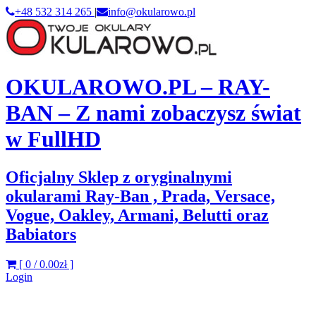
+48 532 314 265
|
info@okularowo.pl
OKULAROWO.PL – RAY-
BAN – Z nami zobaczysz świat
w FullHD
Oficjalny Sklep z oryginalnymi
okularami Ray-Ban , Prada, Versace,
Vogue, Oakley, Armani, Belutti oraz
Babiators
[ 0 /
0.00zł
]
Login