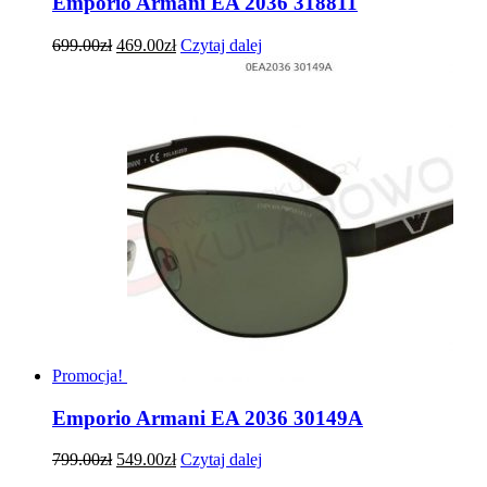
Emporio Armani EA 2036 318811
699.00
zł
469.00
zł
Czytaj dalej
Promocja!
Emporio Armani EA 2036 30149A
799.00
zł
549.00
zł
Czytaj dalej