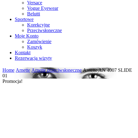
Versace
Vogue Eyewear
Belutti
Sportowe
Korekcyjne
Przeciwsłoneczne
Moje Konto
Zamówienie
Koszyk
Kontakt
Rezerwacja wizyty
Home
Arnette
Arnette przeciwsłoneczne
Arnette AN 4007 SLIDE
01
Promocja!