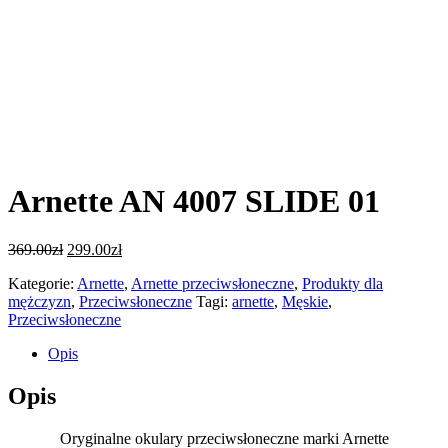
Arnette AN 4007 SLIDE 01
369.00
zł
299.00
zł
Kategorie:
Arnette
,
Arnette przeciwsłoneczne
,
Produkty dla
mężczyzn
,
Przeciwsłoneczne
Tagi:
arnette
,
Męskie
,
Przeciwsłoneczne
Opis
Opis
Oryginalne okulary przeciwsłoneczne marki Arnette