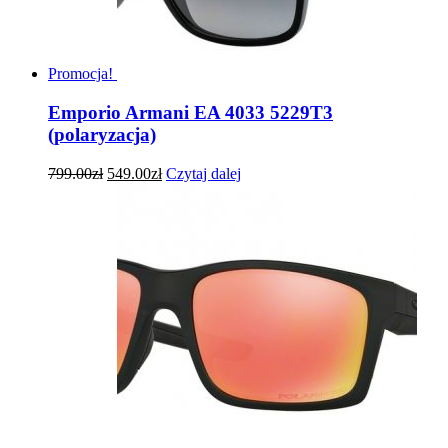
Promocja!
Emporio Armani EA 4033 5229T3
(polaryzacja)
799.00
zł
549.00
zł
Czytaj dalej