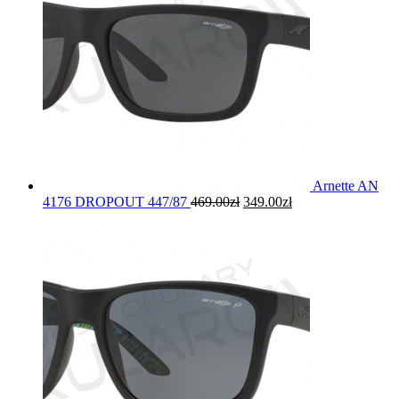
Arnette AN
4176 DROPOUT 447/87
469.00
zł
349.00
zł