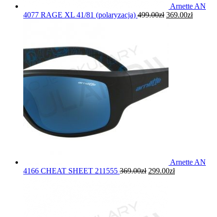
Arnette AN
4077 RAGE XL 41/81 (polaryzacja)
499.00
zł
369.00
zł
Arnette AN
4166 CHEAT SHEET 211555
369.00
zł
299.00
zł