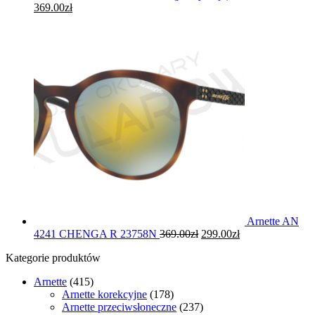
369.00
zł
Arnette AN
4241 CHENGA R 23758N
369.00
zł
299.00
zł
Kategorie produktów
Arnette
(415)
Arnette korekcyjne
(178)
Arnette przeciwsłoneczne
(237)