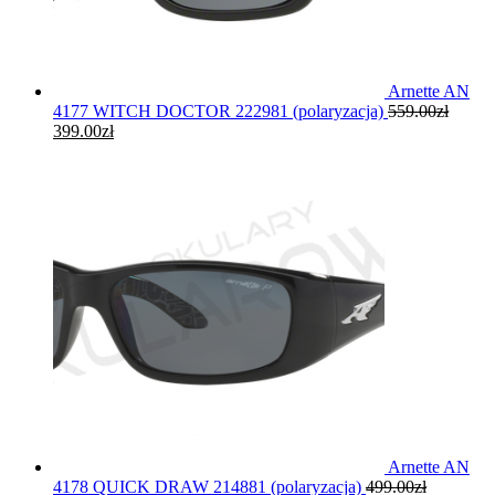
Arnette AN
4177 WITCH DOCTOR 222981 (polaryzacja)
559.00
zł
399.00
zł
Arnette AN
4178 QUICK DRAW 214881 (polaryzacja)
499.00
zł