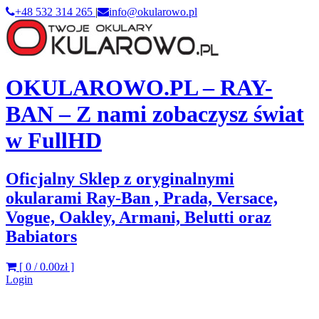
+48 532 314 265
|
info@okularowo.pl
OKULAROWO.PL – RAY-
BAN – Z nami zobaczysz świat
w FullHD
Oficjalny Sklep z oryginalnymi
okularami Ray-Ban , Prada, Versace,
Vogue, Oakley, Armani, Belutti oraz
Babiators
[ 0 /
0.00zł
]
Login