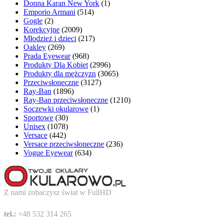
Donna Karan New York
(1)
Emporio Armani
(514)
Gogle
(2)
Korekcyjne
(2009)
Młodzież i dzieci
(217)
Oakley
(269)
Prada Eyewear
(968)
Produkty Dla Kobiet
(2996)
Produkty dla mężczyzn
(3065)
Przeciwsłoneczne
(3127)
Ray-Ban
(1896)
Ray-Ban przeciwsłoneczne
(1210)
Soczewki okularowe
(1)
Sportowe
(30)
Unisex
(1078)
Versace
(442)
Versace przeciwsłoneczne
(236)
Vogue Eyewear
(634)
Z nami zobaczysz świat w FullHD
tel.:
+48 532 314 265