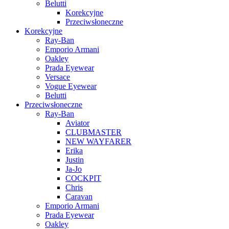
Belutti
Korekcyjne
Przeciwsłoneczne
Korekcyjne
Ray-Ban
Emporio Armani
Oakley
Prada Eyewear
Versace
Vogue Eyewear
Belutti
Przeciwsłoneczne
Ray-Ban
Aviator
CLUBMASTER
NEW WAYFARER
Erika
Justin
Ja-Jo
COCKPIT
Chris
Caravan
Emporio Armani
Prada Eyewear
Oakley