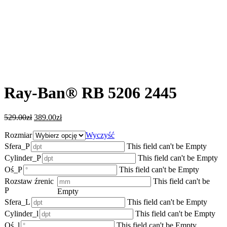
Ray-Ban® RB 5206 2445
529.00
zł
389.00
zł
Rozmiar
Wyczyść
Sfera_P
This field can't be Empty
Cylinder_P
This field can't be Empty
Oś_P
This field can't be Empty
Rozstaw źrenic
This field can't be
P
Empty
Sfera_L
This field can't be Empty
Cylinder_l
This field can't be Empty
Oś_l
This field can't be Empty