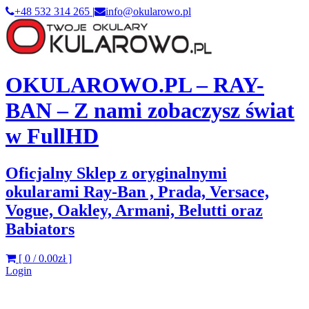
+48 532 314 265
|
info@okularowo.pl
OKULAROWO.PL – RAY-
BAN – Z nami zobaczysz świat
w FullHD
Oficjalny Sklep z oryginalnymi
okularami Ray-Ban , Prada, Versace,
Vogue, Oakley, Armani, Belutti oraz
Babiators
[ 0 /
0.00zł
]
Login