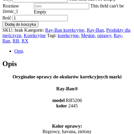
Rozstaw
This field can't be
źrenic_l
Empty
Ilość
Dodaj do koszyka
SKU:
brak
Kategorie:
Ray-Ban korekcyjne
,
Ray-Ban
,
Produkty dla
mężczyzn
,
Korekcyjne
Tagi:
korekcyjne
,
Męskie
,
oprawy
,
Ray-
Ban
,
RB
,
RX
Opis
Opis
Oryginalne oprawy do okularów korekcyjnych marki
Ray-Ban®
model
RB5206
kolor
2445
Kolor oprawy:
Brązowy, havana, zielony