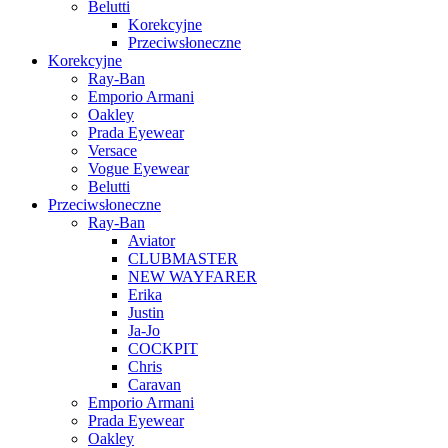
Belutti
Korekcyjne
Przeciwsłoneczne
Korekcyjne
Ray-Ban
Emporio Armani
Oakley
Prada Eyewear
Versace
Vogue Eyewear
Belutti
Przeciwsłoneczne
Ray-Ban
Aviator
CLUBMASTER
NEW WAYFARER
Erika
Justin
Ja-Jo
COCKPIT
Chris
Caravan
Emporio Armani
Prada Eyewear
Oakley