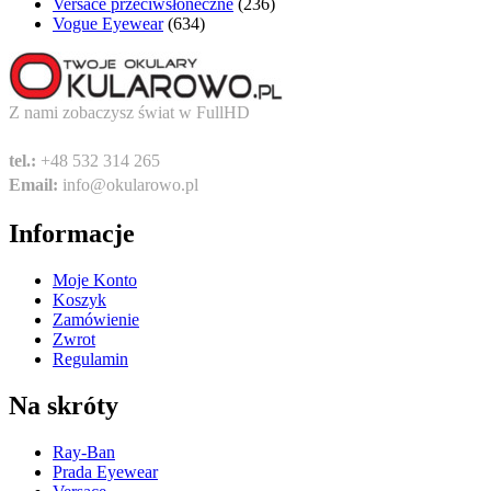
Versace przeciwsłoneczne
(236)
Vogue Eyewear
(634)
Z nami zobaczysz świat w FullHD
tel.:
+48 532 314 265
Email:
info@okularowo.pl
Informacje
Moje Konto
Koszyk
Zamówienie
Zwrot
Regulamin
Na skróty
Ray-Ban
Prada Eyewear