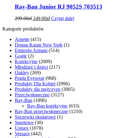
Ray-Ban Junior RJ 9052S 703513
299.00
zł
249.00
zł
Czytaj dalej
Kategorie produktów
Arnette
(415)
Donna Karan New York
(1)
Emporio Armani
(514)
Gogle
(2)
Korekcyjne
(2009)
Młodzież i dzieci
(217)
Oakley
(269)
Prada Eyewear
(968)
Produkty Dla Kobiet
(2996)
Produkty dla mężczyzn
(3065)
Przeciwsłoneczne
(3127)
Ray-Ban
(1896)
Ray-Ban korekcyjne
(633)
Ray-Ban przeciwsłoneczne
(1210)
Soczewki okularowe
(1)
Sportowe
(30)
Unisex
(1078)
Versace
(442)