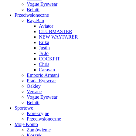
Vogue Eyewear
Belutti
Przeciwsłoneczne
Ray-Ban
Aviator
CLUBMASTER
NEW WAYFARER
Erika
Justin
Ja-Jo
COCKPIT
Chris
Caravan
Emporio Armani
Prada Eyewear
Oakley
Versace
Vogue Eyewear
Belutti
Sportowe
Korekcyjne
Przeciwsłoneczne
Moje Konto
Zamówienie
Koszyk