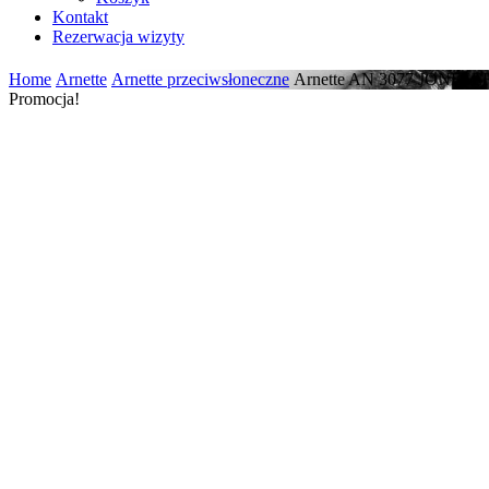
Kontakt
Rezerwacja wizyty
Home
Arnette
Arnette przeciwsłoneczne
Arnette AN 3077 JONESER
Promocja!